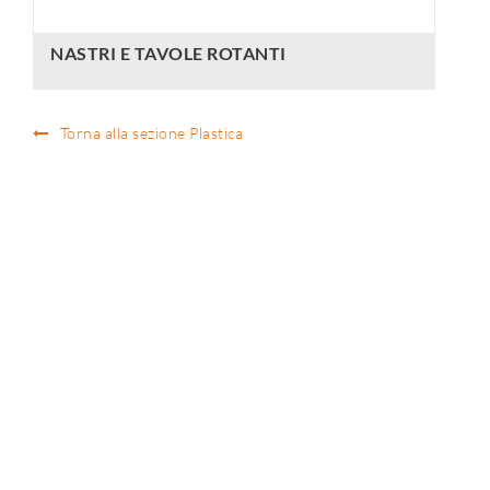
NASTRI E TAVOLE ROTANTI
Torna alla sezione Plastica
ST.A.TE Technologies S.r.l
Via Vailate 15/A - 24040 - Calvenzano - (BG) Telefono: 0363 853209 | Fax:
0363 853115 | E-mail:
info@state-tech.it