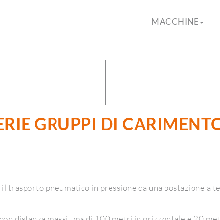
MACCHINE
ERIE GRUPPI DI CARIMENT
r il trasporto pneumatico in pressione da una postazione a ter
on distanza massi- ma di 100 metri in orizzontale e 20 metri