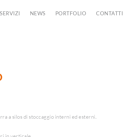
SERVIZI
NEWS
PORTFOLIO
CONTATTI
O
ra a silos di stoccaggio interni ed esterni.
 in verticale.