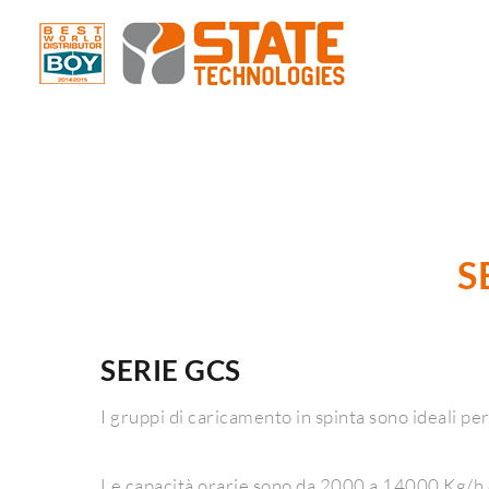
S
SERIE GCS
I gruppi di caricamento in spinta sono ideali pe
Le capacità orarie sono da 2000 a 14000 Kg/h c