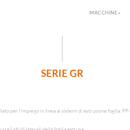
MACCHINE
SERIE GR
to per l’impiego in linea ai sistemi di estrusione foglia, PP
gli sfridi laterali della foglia estrusa.