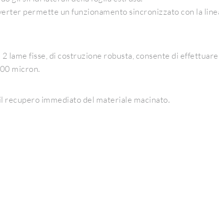
 inverter permette un funzionamento sincronizzato con la linea
e 2 lame fisse, di costruzione robusta, consente di effettuar
000 micron.
il recupero immediato del materiale macinato.