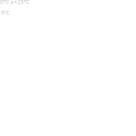
-10°C a +25°C
+45°C