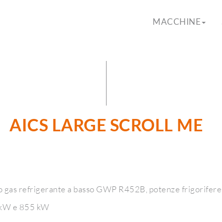
MACCHINE
AICS LARGE SCROLL ME
0A o gas refrigerante a basso GWP R452B, potenze frigorif
0 kW e 855 kW