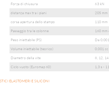
Forza di chiusura
63 kN
distanza max tra i piani
205 mm
corsa apertura dello stampo
110 mm
Passaggio tra le colonne
160 mm o
Peso iniettabile (PS)
Da 0,001
Volume iniettabile (teorico)
0,001 cc 
Diametro della vite
8, 12, 1
Ciclo vuoto (Euromap 60)
1,3 s - 
STICI ELASTOMERI E SILICONI