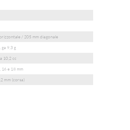
rizzontale / 205 mm diagonale
 ga 9,3 g
a 10,2 cc
4, 16 e 18 mm
112 mm (corsa)