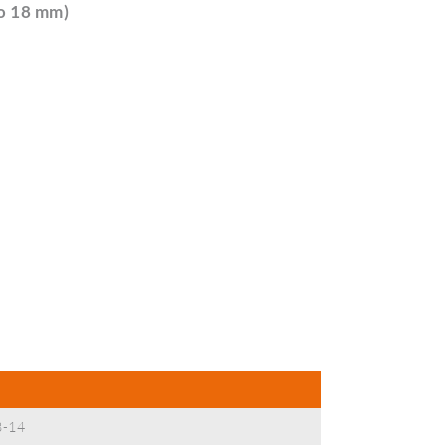
 o 18 mm)
3-14