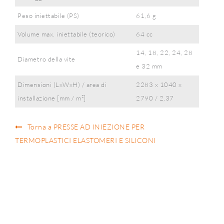
Peso iniettabile (PS)
61,6 g
Volume max. iniettabile (teorico)
64 cc
14, 18, 22, 24, 28
Diametro della vite
e 32 mm
Dimensioni (LxWxH) / area di
2283 x 1040 x
installazione [mm / m²]
2790 / 2,37
Torna a PRESSE AD INIEZIONE PER
TERMOPLASTICI ELASTOMERI E SILICONI