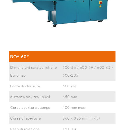
BOY-60E
Dimensioni caratteristiche
600-56 / 600-69 / 600-82 /
Euromap
600-205
Forza di chiusura
600 kN
distanza max tra i piani
650 mm
Corsa apertura stampo
400 mm max
Corsa di apertura
360 x 335 mm (h x v)
Peso di iniezione
151,3 g