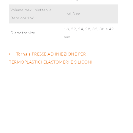
Volume max. iniettabile
166,3 cc
(teorico) 166
18, 22, 24, 28, 32, 38 e 42
Diametro vite
mm
Torna a PRESSE AD INIEZIONE PER
TERMOPLASTICI ELASTOMERI E SILICONI
ST.A.TE Technologies S.r.l