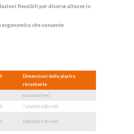
azioni flessibili per diverse altezze in
sign ergonomico che consente
i
Dimensioni della piastra
e
riscaldante
standard[mm]
0
710x800 800x950
0
800x800 890x950