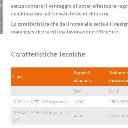
senza contare il vantaggio di poter effettuare regol
combinazione ad elevate forze di chiusura.
La caratteristica che da il nome alla serie è il de
maneggevolezza ed una lavorazione efficiente.
Caratteristiche Tecniche:
Forza di
Volume d
Tipo
chiusura
iniezion
[kN]
[cm3]
MAPLAN MTF 460 ergonomic
4600
2500-800
MAPLAN MTF 460 ergonomic
4600
2500-800
WB