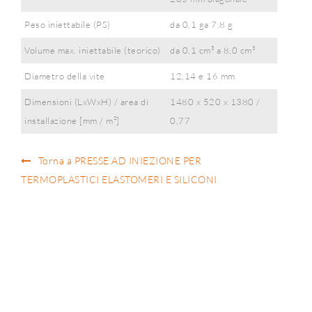
Peso iniettabile (PS)
da 0,1 ga 7,8 g
Volume max. iniettabile (teorico)
da 0,1 cm³ a ​​8,0 cm³
Diametro della vite
12,14 e 16 mm
Dimensioni (LxWxH) / area di
1480 x 520 x 1380 /
installazione [mm / m²]
0,77
Torna a PRESSE AD INIEZIONE PER
TERMOPLASTICI ELASTOMERI E SILICONI